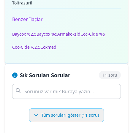
Toltrazuril
Benzer İlaçlar
Baycox %2,5
Baycox %5
Armakoksid
Coc-Cide %5
Coc-Cide %2,5
Coxmed
Sık Sorulan Sorular
11 soru
Tüm soruları göster (11 soru)