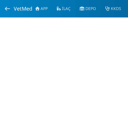
VetMed
APP
İLAÇ
DEPO
KKDS