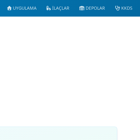
UYGULAMA
İLAÇLAR
DEPOLAR
KKDS