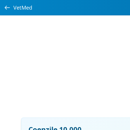
VetMed
Coenzile 10.000