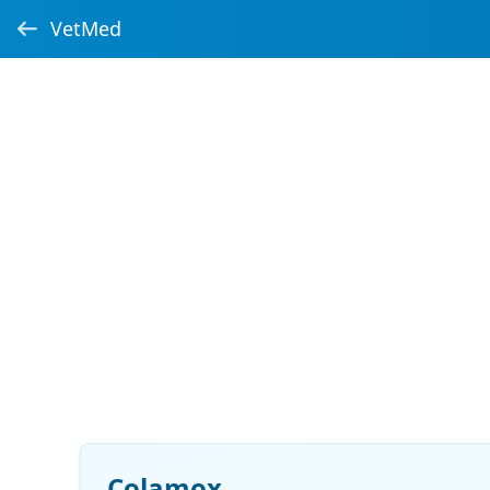
VetMed
Colamox