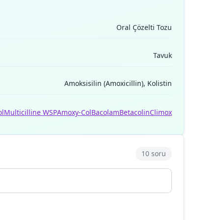
Oral Çözelti Tozu
Tavuk
Amoksisilin (Amoxicillin), Kolistin
ol
Multicilline WSP
Amoxy-Col
Bacolam
Betacolin
Climox
10 soru