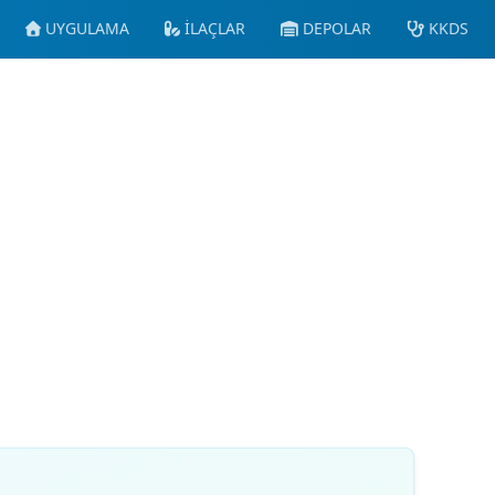
UYGULAMA
İLAÇLAR
DEPOLAR
KKDS