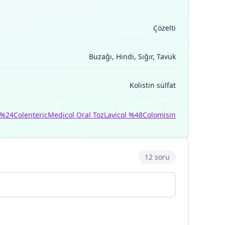
Çözelti
Buzağı, Hindi, Sığır, Tavuk
Kolistin sülfat
 %24
Colenteric
Medicol Oral Toz
Lavicol %48
Colomisin
12 soru