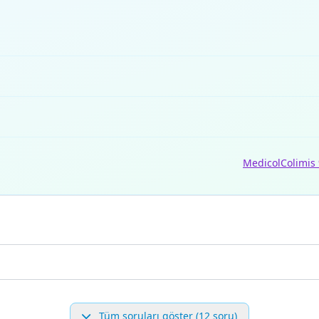
Medicol
Colimis
Tüm soruları göster (12 soru)