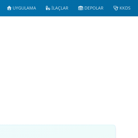
UYGULAMA
İLAÇLAR
DEPOLAR
KKDS