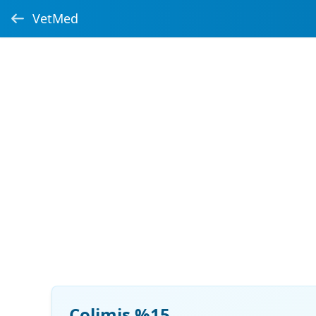
VetMed
Colimis %15