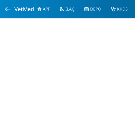
VetMed
APP
İLAÇ
DEPO
KKDS