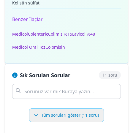
Kolistin sülfat
Benzer İlaçlar
Medicol
Colenteric
Colimis %15
Lavicol %48
Medicol Oral Toz
Colomisin
Sık Sorulan Sorular
11 soru
Tüm soruları göster (11 soru)