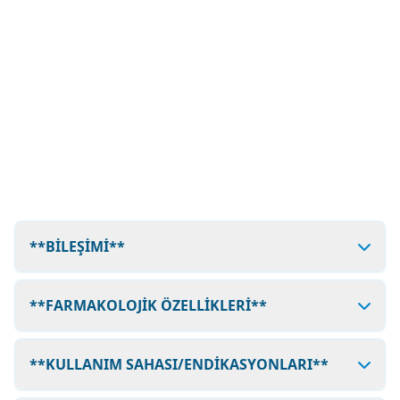
**BİLEŞİMİ**
**FARMAKOLOJİK ÖZELLİKLERİ**
**KULLANIM SAHASI/ENDİKASYONLARI**