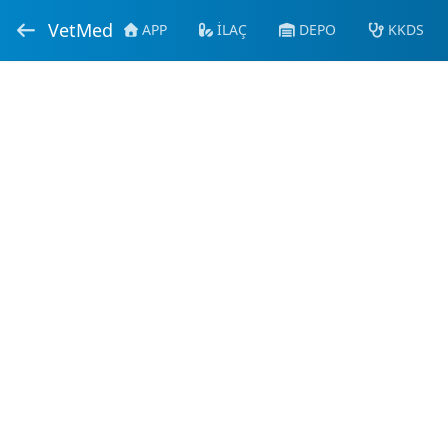
VetMed
APP
İLAÇ
DEPO
KKDS