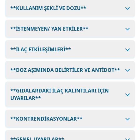
**KULLANIM ŞEKLİ VE DOZU**
**İSTENMEYEN/ YAN ETKİLER**
**İLAÇ ETKİLEŞİMLERİ**
**DOZ AŞIMINDA BELİRTİLER VE ANTİDOT**
**GIDALARDAKİ İLAÇ KALINTILARI İÇİN
UYARILAR**
**KONTRENDİKASYONLAR**
**GENEL UYARILAR**