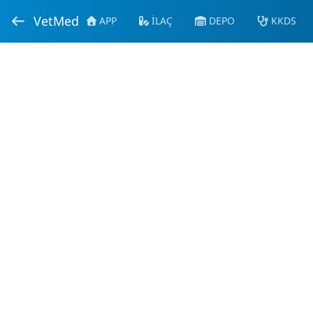
VetMed
APP
İLAÇ
DEPO
KKDS