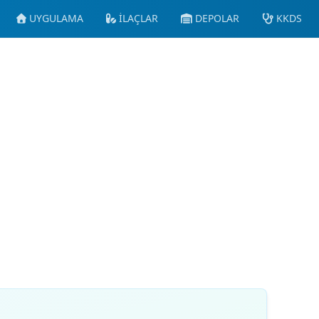
UYGULAMA
İLAÇLAR
DEPOLAR
KKDS