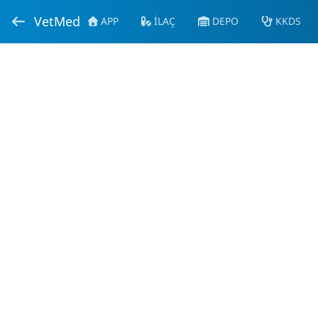
VetMed
APP
İLAÇ
DEPO
KKDS