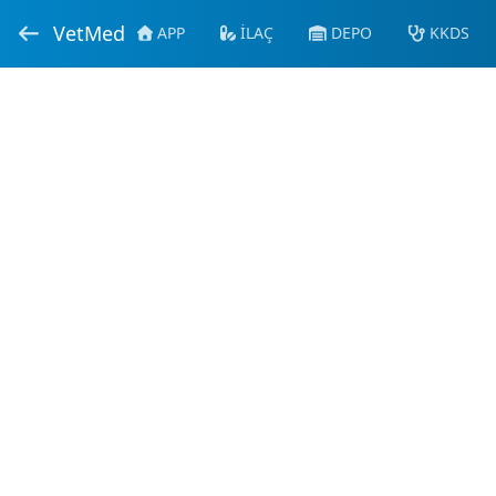
VetMed
APP
İLAÇ
DEPO
KKDS