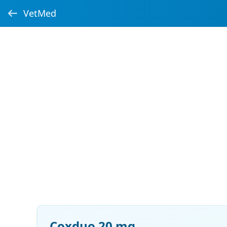
VetMed
Coxduo 20 mg