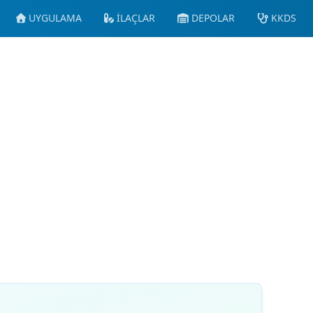
UYGULAMA
İLAÇLAR
DEPOLAR
KKDS