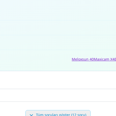
Meloxsun 40
Maxicam X4
Tüm soruları göster (12 soru)