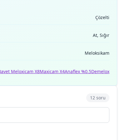
Çözelti
At, Sığır
Meloksikam
Bavet Meloxicam X8
Maxicam X4
Anaflex %0.5
Demelox
12 soru