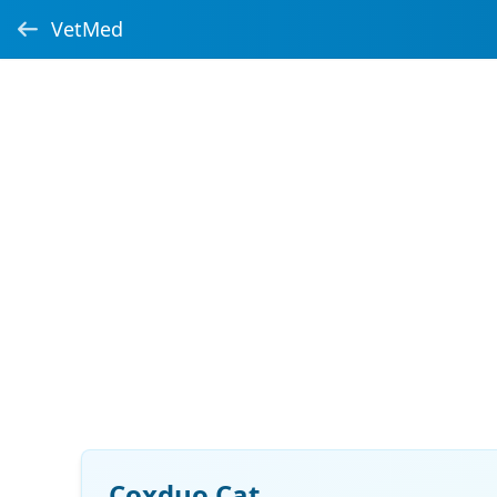
VetMed
Coxduo Cat