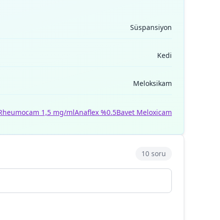
Süspansiyon
Kedi
Meloksikam
Rheumocam 1,5 mg/ml
Anaflex %0.5
Bavet Meloxicam
10 soru