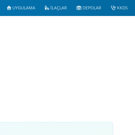
UYGULAMA
İLAÇLAR
DEPOLAR
KKDS