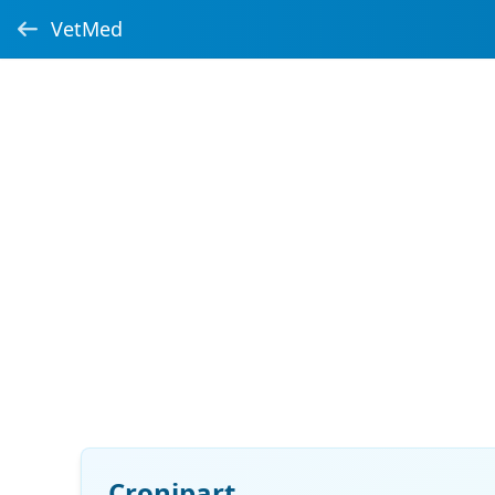
VetMed
Cronipart