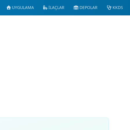
UYGULAMA
İLAÇLAR
DEPOLAR
KKDS