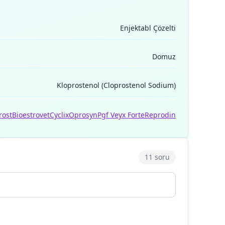
Enjektabl Çözelti
Domuz
Kloprostenol (Cloprostenol Sodium)
rost
Bioestrovet
Cyclix
Oprosyn
Pgf Veyx Forte
Reprodin
11 soru