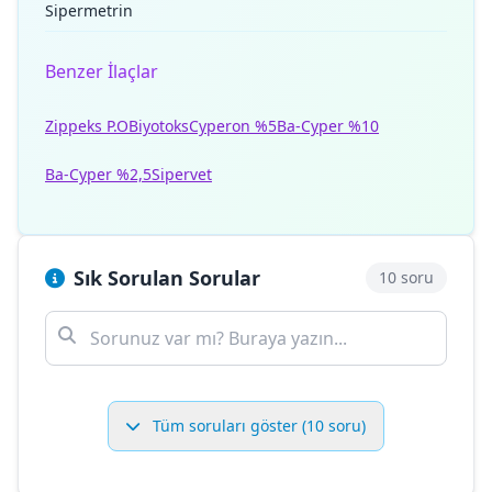
Sipermetrin
Benzer İlaçlar
Zippeks P.O
Biyotoks
Cyperon %5
Ba-Cyper %10
Ba-Cyper %2,5
Sipervet
Sık Sorulan Sorular
10 soru
Tüm soruları göster (10 soru)