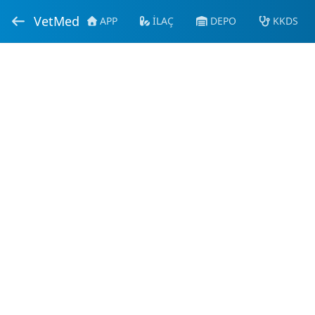
VetMed
APP
İLAÇ
DEPO
KKDS