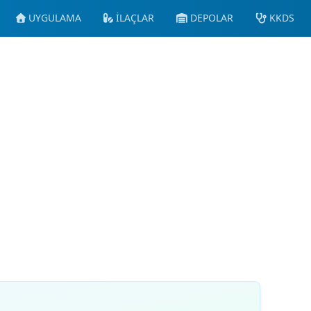
UYGULAMA
İLAÇLAR
DEPOLAR
KKDS