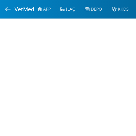
VetMed
APP
İLAÇ
DEPO
KKDS