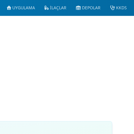
UYGULAMA
İLAÇLAR
DEPOLAR
KKDS