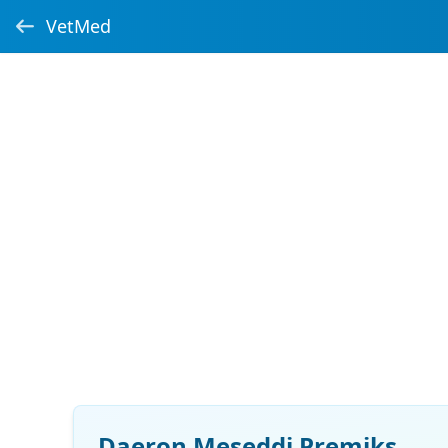
VetMed
Daeron Meseddi Premiks