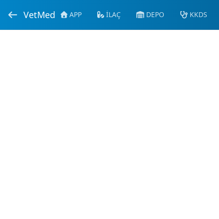
VetMed
APP
İLAÇ
DEPO
KKDS