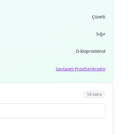
Çözelti
Sığır
D-kloprostenol
Gestavet-Prost
Senkrodin
10 soru