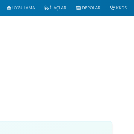
UYGULAMA
İLAÇLAR
DEPOLAR
KKDS