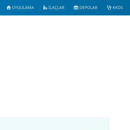
UYGULAMA
İLAÇLAR
DEPOLAR
KKDS