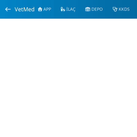
VetMed
APP
İLAÇ
DEPO
KKDS