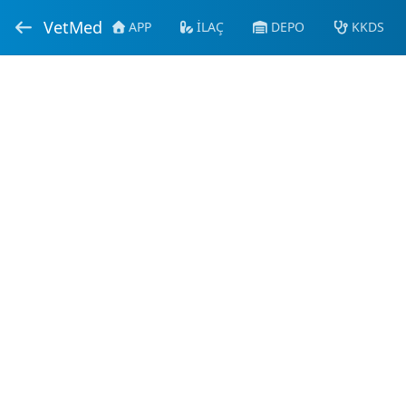
VetMed
APP
İLAÇ
DEPO
KKDS