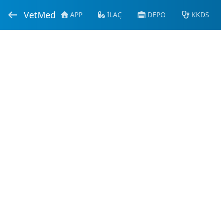
VetMed
APP
İLAÇ
DEPO
KKDS