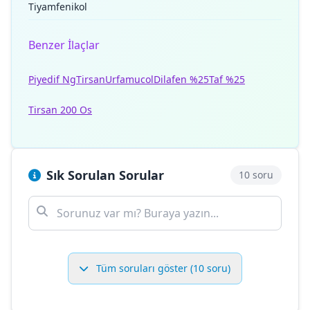
Tiyamfenikol
Benzer İlaçlar
Piyedif Ng
Tirsan
Urfamucol
Dilafen %25
Taf %25
Tirsan 200 Os
Sık Sorulan Sorular
10 soru
Tüm soruları göster (10 soru)