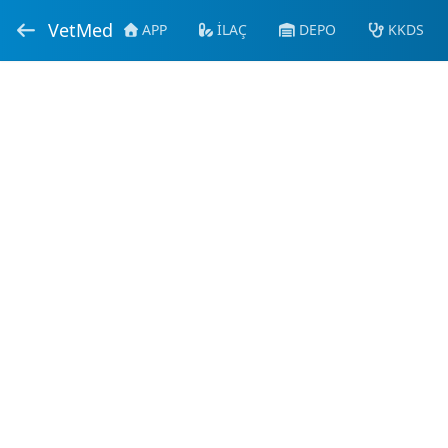
VetMed
APP
İLAÇ
DEPO
KKDS