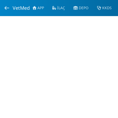
VetMed
APP
İLAÇ
DEPO
KKDS