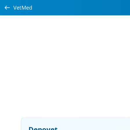
VetMed
Depovet