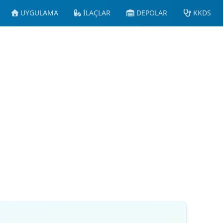
UYGULAMA
İLAÇLAR
DEPOLAR
KKDS