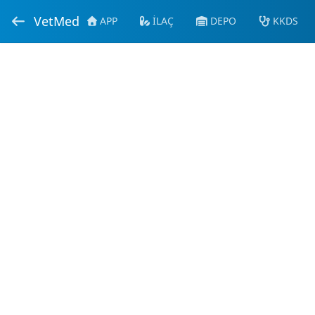
VetMed
APP
İLAÇ
DEPO
KKDS