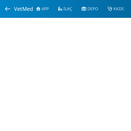
VetMed
APP
İLAÇ
DEPO
KKDS