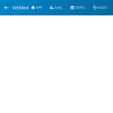
VetMed
APP
İLAÇ
DEPO
KKDS