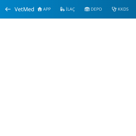
VetMed
APP
İLAÇ
DEPO
KKDS