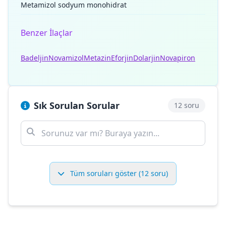
Metamizol sodyum monohidrat
Benzer İlaçlar
Badeljin
Novamizol
Metazin
Eforjin
Dolarjin
Novapiron
Sık Sorulan Sorular
12 soru
Tüm soruları göster (12 soru)