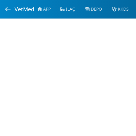
VetMed
APP
İLAÇ
DEPO
KKDS