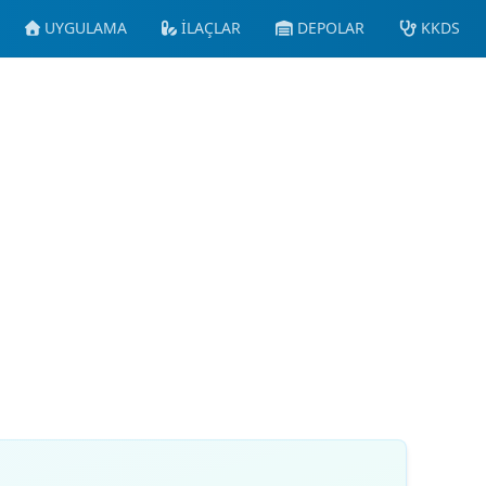
UYGULAMA
İLAÇLAR
DEPOLAR
KKDS