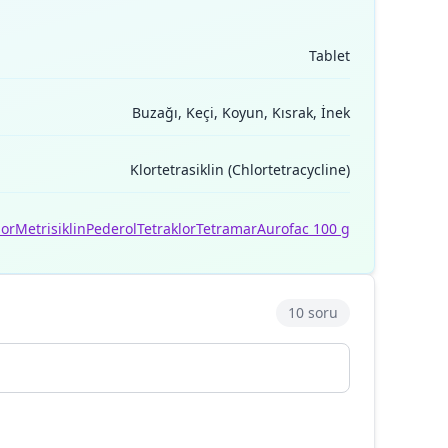
Tablet
Buzağı, Keçi, Koyun, Kısrak, İnek
Klortetrasiklin (Chlortetracycline)
lor
Metrisiklin
Pederol
Tetraklor
Tetramar
Aurofac 100 g
10 soru