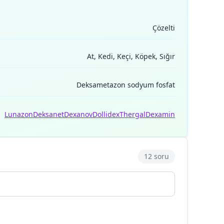
Çözelti
At, Kedi, Keçi, Köpek, Sığır
Deksametazon sodyum fosfat
Lunazon
Deksanet
Dexanov
Dollidex
Thergal
Dexamin
12 soru