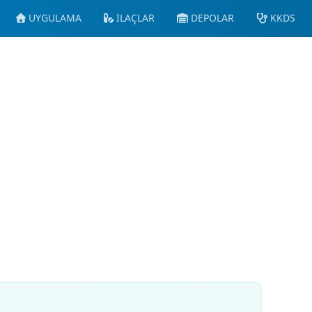
UYGULAMA
İLAÇLAR
DEPOLAR
KKDS