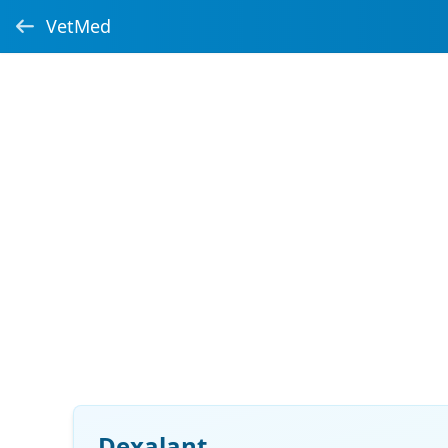
VetMed
Dexalant