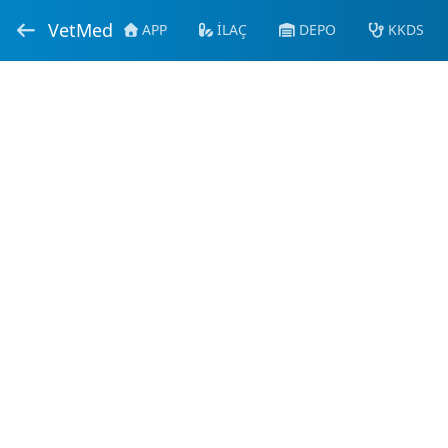
VetMed
APP
İLAÇ
DEPO
KKDS