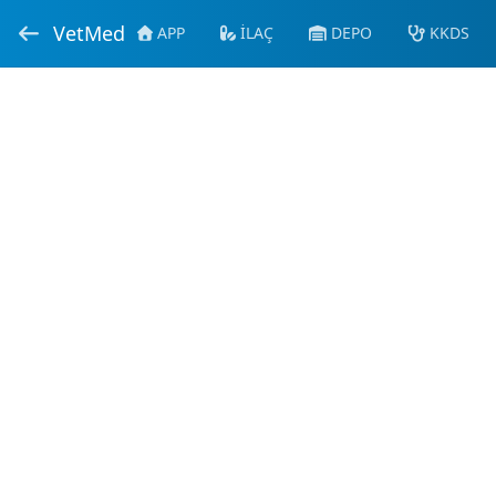
VetMed
APP
İLAÇ
DEPO
KKDS