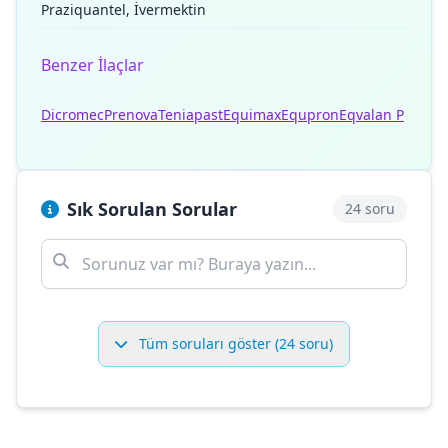
Praziquantel, İvermektin
Benzer İlaçlar
Dicromec
Prenova
Teniapast
Equimax
Equpron
Eqvalan P
Sık Sorulan Sorular
24 soru
Tüm soruları göster (24 soru)