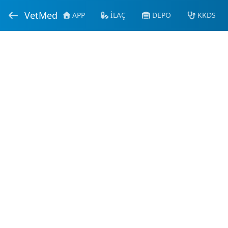
VetMed
APP
İLAÇ
DEPO
KKDS