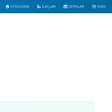
UYGULAMA
İLAÇLAR
DEPOLAR
KKDS