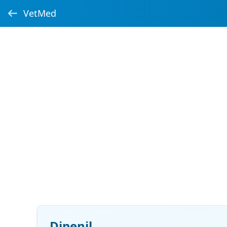
VetMed
Dipenil