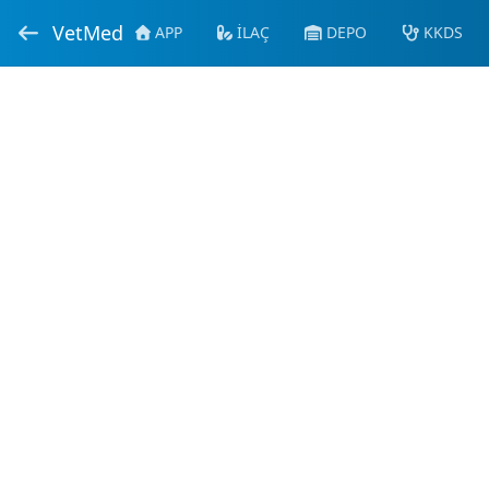
VetMed
APP
İLAÇ
DEPO
KKDS