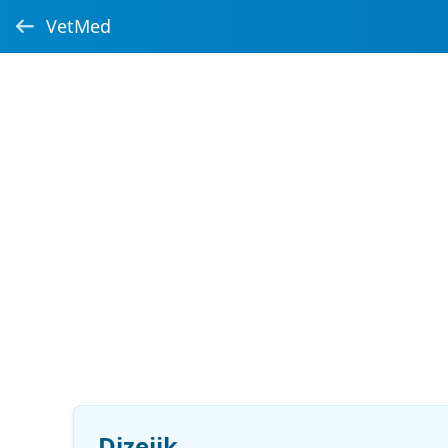
VetMed
Dizejik