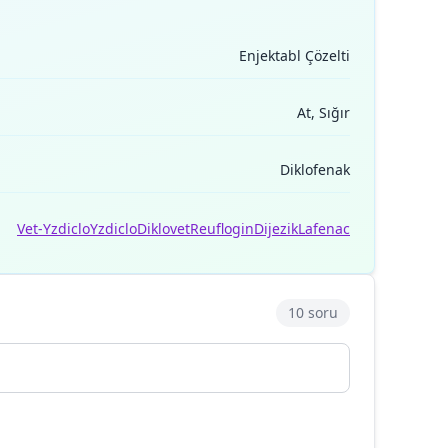
Enjektabl Çözelti
At, Sığır
Diklofenak
Vet-Yzdiclo
Yzdiclo
Diklovet
Reuflogin
Dijezik
Lafenac
10 soru