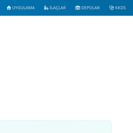
UYGULAMA
İLAÇLAR
DEPOLAR
KKDS