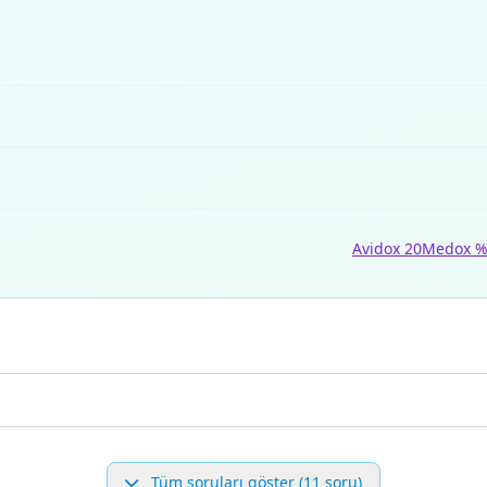
Avidox 20
Medox %
Tüm soruları göster (11 soru)