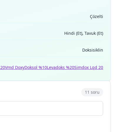
Çözelti
Hindi (Et), Tavuk (Et)
Doksisiklin
20
Vmd Doxy
Doksol %10
Levadoks %20
Simdox Lqd 20
11 soru