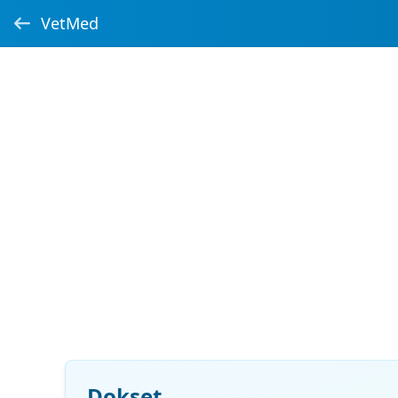
VetMed
Dokset