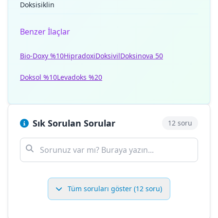
Doksisiklin
Benzer İlaçlar
Bio-Doxy %10
Hipradoxi
Doksivil
Doksinova 50
Doksol %10
Levadoks %20
Sık Sorulan Sorular
12 soru
Tüm soruları göster (12 soru)