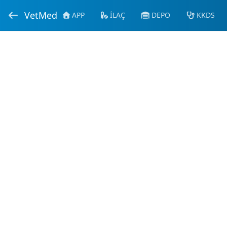
VetMed
APP
İLAÇ
DEPO
KKDS