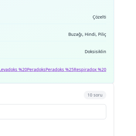
Çözelti
Buzağı, Hindi, Piliç
Doksisiklin
Levadoks %20
Peradoks
Peradoks %25
Respiradox %20
10 soru