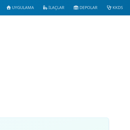
UYGULAMA
İLAÇLAR
DEPOLAR
KKDS