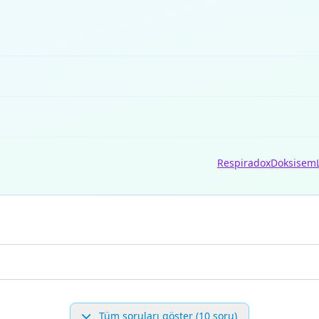
Respiradox
Doksisem
Tüm soruları göster (10 soru)