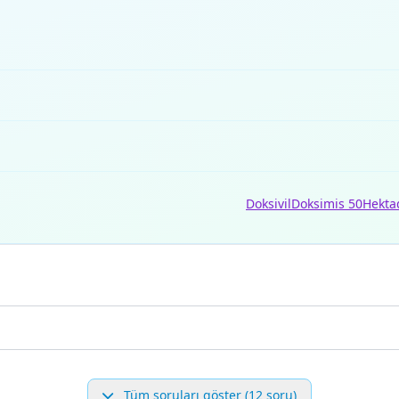
Doksivil
Doksimis 50
Hekta
Tüm soruları göster (12 soru)