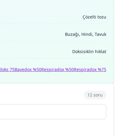
Çözelti tozu
Buzağı, Hindi, Tavuk
Doksisiklin hiklat
doks 75
Bavedox %50
Respiradox %50
Respiradox %75
12 soru