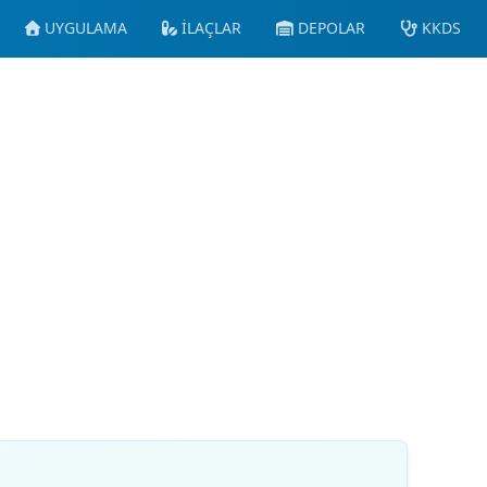
UYGULAMA
İLAÇLAR
DEPOLAR
KKDS