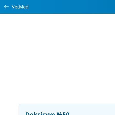
VetMed
Doksisym %50