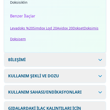
Doksisiklin
Benzer İlaçlar
Levadoks %20
Simdox Lqd 20
Avidox 20
Dokset
Doksimis
Doksisem
BİLEŞİMİ
KULLANIM ŞEKLİ VE DOZU
KULLANIM SAHASI/ENDİKASYONLARI
GIDALARDAKİ İLAÇ KALINTILARI İÇİN