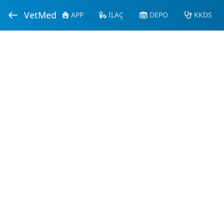
VetMed
APP
İLAÇ
DEPO
KKDS