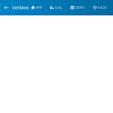
VetMed
APP
İLAÇ
DEPO
KKDS