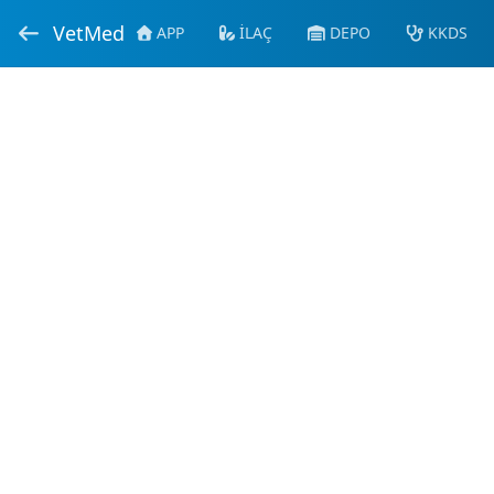
VetMed
APP
İLAÇ
DEPO
KKDS