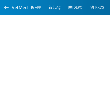
VetMed
APP
İLAÇ
DEPO
KKDS