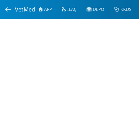
VetMed
APP
İLAÇ
DEPO
KKDS