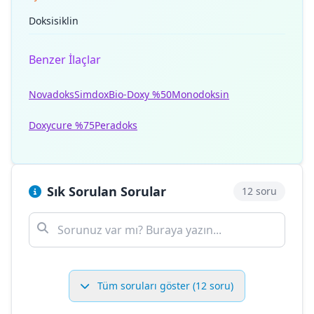
Doksisiklin
Benzer İlaçlar
Novadoks
Simdox
Bio-Doxy %50
Monodoksin
Doxycure %75
Peradoks
Sık Sorulan Sorular
12 soru
Tüm soruları göster (12 soru)