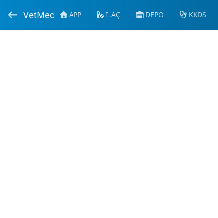
VetMed
APP
İLAÇ
DEPO
KKDS